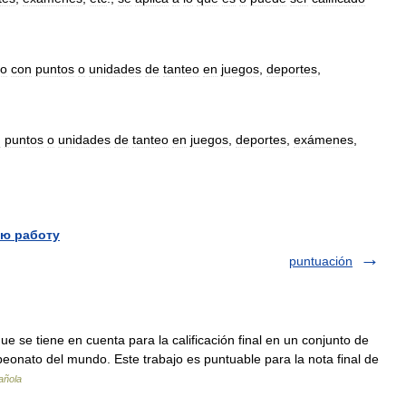
do
con
puntos
o
unidades
de
tanteo
en
juegos
,
deportes
,
n
puntos
o
unidades
de
tanteo
en
juegos
,
deportes
,
exámenes
,
ю работу
puntuación
ue se tiene en cuenta para la calificación final en un conjunto de
eonato del mundo. Este trabajo es puntuable para la nota final de
añola