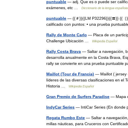
puntuable
— adj. Que es o puede ser califi
exámenes, etc …
Diccionario de la lengua española
puntuable
— {{＃}}{{LM P32296}}{{〓}} {{［}}
calificado con puntos: • una prueba puntuab
Rally de Monte Carlo
— Placa de un particip
Challenge Ubicación …
Wikipedia Español
Rally Costa Brava
— Saltar a navegación, b
desarrolla anualmente en la Costa Brava, Es
rally se convierte en una prueba puntuabl
Maillot (Tour de Francia)
— Maillot ( jersey 
líderes de las diversas clasificaciones en el 
Historia …
Wikipedia Español
Gran Premio de Surfers Paradise
— Mapa de
IndyCar Series
— IntiCar Series (En donde
Regata Rumbo Este
— Saltar a navegación
millas náuticas, para Cruceros con Certifica