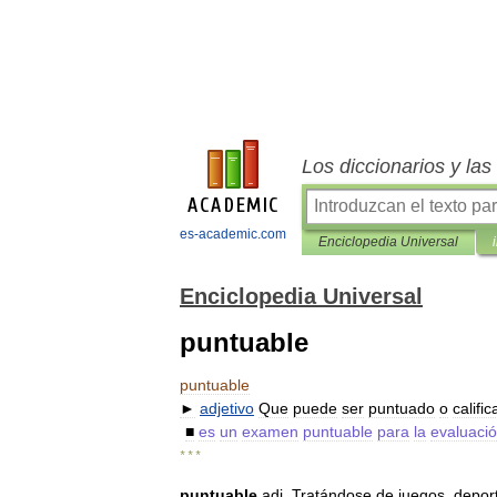
Los diccionarios y la
es-academic.com
Enciclopedia Universal
Enciclopedia Universal
puntuable
puntuable
►
adjetivo
Que
puede
ser
puntuado
o
califi
■
es
un
examen
puntuable
para
la
evaluació
* * *
puntuable
adj
.
Tratándose
de
juegos
,
depor