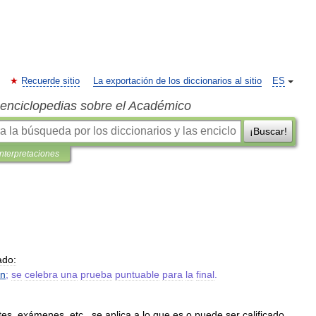
Recuerde sitio
La exportación de los diccionarios al sitio
ES
s enciclopedias sobre el Académico
¡Buscar!
interpretaciones
cado:
n
;
se
celebra
una
prueba
puntuable
para
la
final
.
tes
,
exámenes
,
etc
.,
se
aplica
a
lo
que
es
o
puede
ser
calificado