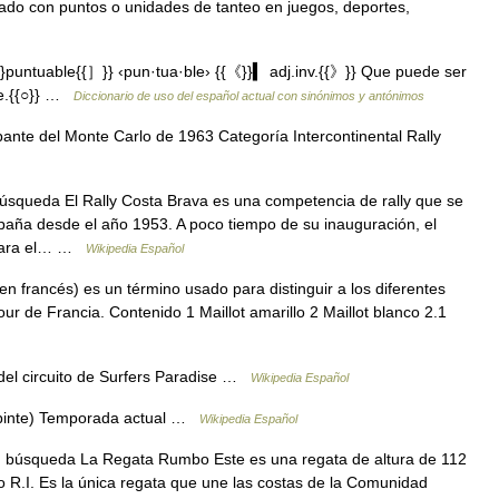
cado con puntos o unidades de tanteo en juegos, deportes,
puntuable{{］}} ‹pun·tua·ble› {{《}}▍ adj.inv.{{》}} Que puede ser
le.{{○}} …
Diccionario de uso del español actual con sinónimos y antónimos
ante del Monte Carlo de 1963 Categoría Intercontinental Rally
úsqueda El Rally Costa Brava es una competencia de rally que se
paña desde el año 1953. A poco tiempo de su inauguración, el
e para el… …
Wikipedia Español
en francés) es un término usado para distinguir a los diferentes
Tour de Francia. Contenido 1 Maillot amarillo 2 Maillot blanco 2.1
l circuito de Surfers Paradise …
Wikipedia Español
 pinte) Temporada actual …
Wikipedia Español
, búsqueda La Regata Rumbo Este es una regata de altura de 112
do R.I. Es la única regata que une las costas de la Comunidad