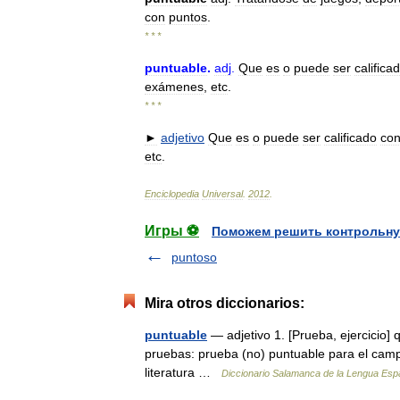
con
puntos
.
* * *
puntuable
.
adj
.
Que
es
o
puede
ser
califica
exámenes
,
etc
.
* * *
►
adjetivo
Que
es
o
puede
ser
calificado
co
etc
.
Enciclopedia
Universal
.
2012
.
Игры ⚽
Поможем решить контрольну
puntoso
Mira otros diccionarios:
puntuable
— adjetivo 1. [Prueba, ejercicio] q
pruebas: prueba (no) puntuable para el camp
literatura …
Diccionario Salamanca de la Lengua Esp